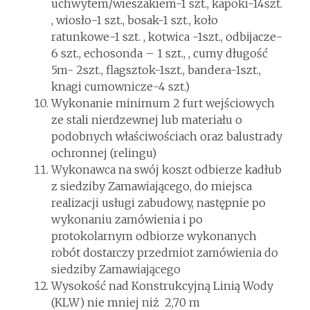
uchwytem/wieszakiem-1 szt., kapoki-14szt.
, wiosło-1 szt., bosak-1 szt., koło
ratunkowe-1 szt. , kotwica -1szt., odbijacze-
6 szt., echosonda – 1 szt., , cumy długość
5m- 2szt., flagsztok-1szt., bandera-1szt.,
knagi cumownicze-4 szt.)
Wykonanie minimum 2 furt wejściowych
ze stali nierdzewnej lub materiału o
podobnych właściwościach oraz balustrady
ochronnej (relingu)
Wykonawca na swój koszt odbierze kadłub
z siedziby Zamawiającego, do miejsca
realizacji usługi zabudowy, następnie po
wykonaniu zamówienia i po
protokolarnym odbiorze wykonanych
robót dostarczy przedmiot zamówienia do
siedziby Zamawiającego
Wysokość nad Konstrukcyjną Linią Wody
(KLW) nie mniej niż 2,70 m