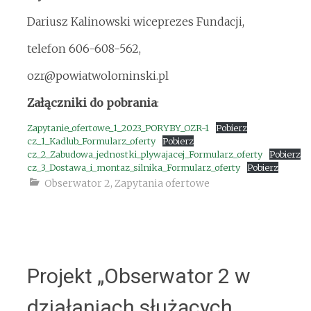
Dariusz Kalinowski wiceprezes Fundacji,
telefon 606-608-562,
ozr@powiatwolominski.pl
Załączniki do pobrania
:
Zapytanie_ofertowe_1_2023_PORYBY_OZR-1
Pobierz
cz_1_Kadlub_Formularz_oferty
Pobierz
cz_2_Zabudowa_jednostki_plywajacej_Formularz_oferty
Pobierz
cz_3_Dostawa_i_montaz_silnika_Formularz_oferty
Pobierz
Obserwator 2
,
Zapytania ofertowe
Projekt „Obserwator 2 w
działaniach służących